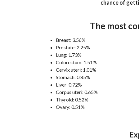
chance of getti
The most co
Breast
:
3.56
%
Prostate
:
2.25
%
Lung
:
1.73
%
Colorectum
:
1.51
%
Cervix uteri
:
1.01
%
Stomach
:
0.85
%
Liver
:
0.72
%
Corpus uteri
:
0.65
%
Thyroid
:
0.52
%
Ovary
:
0.51
%
Ex